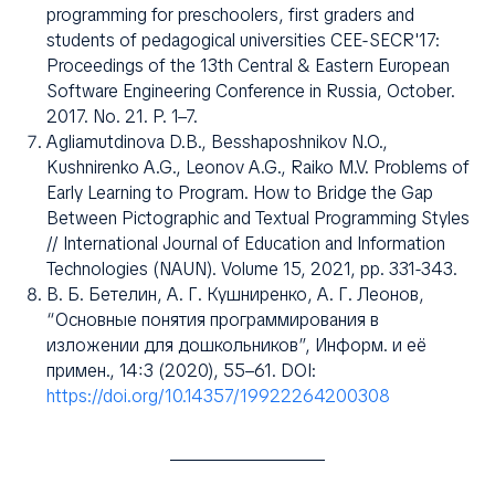
programming for preschoolers, first graders and
students of pedagogical universities CEE-SECR'17:
Proceedings of the 13th Central & Eastern European
Software Engineering Conference in Russia, October.
2017. No. 21. P. 1–7.
Agliamutdinova D.B., Besshaposhnikov N.O.,
Kushnirenko A.G., Leonov A.G., Raiko M.V. Problems of
Early Learning to Program. How to Bridge the Gap
Between Pictographic and Textual Programming Styles
// International Journal of Education and Information
Technologies (NAUN). Volume 15, 2021, pр. 331-343.
В. Б. Бетелин, А. Г. Кушниренко, А. Г. Леонов,
“Основные понятия программирования в
изложении для дошкольников”, Информ. и её
примен., 14:3 (2020), 55–61. DOI:
https://doi.org/10.14357/19922264200308