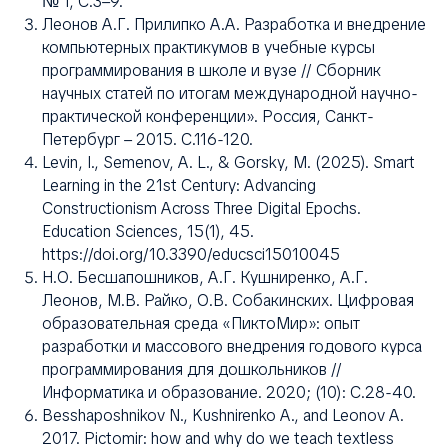
№ 1, C.3–9.
Леонов А.Г. Прилипко А.А. Разработка и внедрение
компьютерных практикумов в учебные курсы
программирования в школе и вузе // Сборник
научных статей по итогам международной научно-
практической конференции». Россия, Санкт-
Петербург – 2015. С.116-120.
Levin, I., Semenov, A. L., & Gorsky, M. (2025). Smart
Learning in the 21st Century: Advancing
Constructionism Across Three Digital Epochs.
Education Sciences
,
15
(1), 45.
https://doi.org/10.3390/educsci15010045
Н.О. Бесшапошников, А.Г. Кушниренко, А.Г.
Леонов, М.В. Райко, О.В. Собакинских. Цифровая
образовательная среда «ПиктоМир»: опыт
разработки и массового внедрения годового курса
программирования для дошкольников //
Информатика и образование. 2020; (10): С.28-40.
Besshaposhnikov N., Kushnirenko A., and Leonov A.
2017. Pictomir: how and why do we teach textless