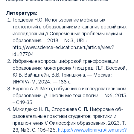
Я
Литература:
Гордеева Н.О. Использование мобильных
технологий в образовании: метаанализ российских
исследований // Современные проблемы науки и
образования. – 2018. – № 3.; URL:
http://www.science-education.ru/ru/article/view?
id=27704
Избранные вопросы цифровой трансформации
образования: монография / под ред. Л.Л. Босовой,
Ю.В. Вайнштейн, В.В. Гриншкуна. — Москва :
ИНФРА-М, 2024. — 188 с.
Карпов А.И. Метод обучения в исследовательском
образовании. // Школьные технологии. – №6, 2015.
– С.19-35
Микиденко Н. Л., Сторожева С. П
.
Цифровые об­
разовательные практики студентов: практики и
предпочтения // Филосо­фия образования. 2023. Т.
23, № 3. С. 106–125.
https://www.elibrary.ru/item.asp?