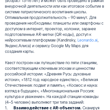
ХИ
(возраст 15–16 лет) и может быть проведено в рамках
внеурочной деятельности или как итоговое событие в
системе патриотического воспитания школы.
Оптимальная продолжительность – 90 минут. Для
проведения необходимы: планшеты или смартфоны с
доступом в интернет, проектор, колонки, заранее
подготовленные AR-метки (QR-коды), доступ к
нейросетевым платформам (Kandinsky,
Leonardo.ai
,
Яндекс.Алиса) и сервису Google My Maps для
создания карты.
Квест построен как путешествие по пяти станциям,
соответствующим ключевым эпохам и ценностям
российской истории: «Древняя Русь: духовные
истоки», «1812 год: народное единство», «Великая
Отечественная: подвиг и память», «Космос и наука:
взгляд в будущее», «Многонациональная Россия:
культура и уважение». На каждой станции команды
(4–5 человек) выполняют три типа заданий:
1.
Взаимодействие с AR-объектом.
Сканируя