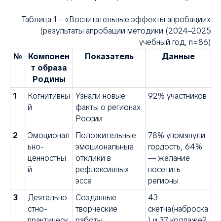
НТ
Таблица 1 – «Воспитательные эффекты апробации»
(результаты апробации методики (2024–2025
учебный год, n=86)
№
Компонен
Показатель
Данные
т образа
Родины
1
Когнитивны
Узнали новые
92% участников
й
факты о регионах
России
2
Эмоционал
Положительные
78% упомянули
ьно-
эмоциональные
гордость, 64%
ценностны
отклики в
— желание
й
рефлексивных
посетить
эссе
регионы
3
Деятельно
Созданные
43
стно-
творческие
скетча(наброска
практическ
работы,
) и 37 коллажей