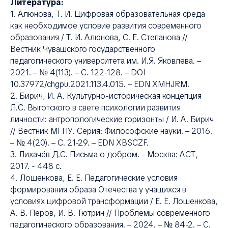
Я
Литература:
1. Алюнова, Т. И. Цифровая образовательная среда
как необходимое условие развития современного
образования / Т. И. Алюнова, С. Е. Степанова //
Вестник Чувашского государственного
педагогического университета им. И.Я. Яковлева. –
2021. – № 4(113). – С. 122-128. – DOI
10.37972/chgpu.2021.113.4.015. – EDN XMHJRM.
2. Бирич, И. А. Культурно-историческая концепция
Л.С. Выготского в свете психологии развития
личности: антропологические горизонты / И. А. Бирич
// Вестник МГПУ. Серия: Философские науки. – 2016.
– № 4(20). – С. 21-29. – EDN XBSCZF.
3. Лихачёв Д.С. Письма о добром. - Москва: АСТ,
2017. - 448 с.
4. Лошенкова, Е. Е. Педагогические условия
формирования образа Отечества у учащихся в
условиях цифровой трансформации / Е. Е. Лошенкова,
А. В. Перов, И. В. Тютрин // Проблемы современного
педагогического образования. – 2024. – № 84-2. – С.