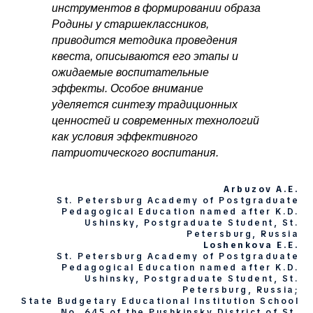
АВ
инструментов в формировании образа
Родины у старшеклассников,
приводится методика проведения
квеста, описываются его этапы и
ожидаемые воспитательные
эффекты. Особое внимание
уделяется синтезу традиционных
ценностей и современных технологий
как условия эффективного
патриотического воспитания.
Arbuzov A.E.
St. Petersburg Academy of Postgraduate
Pedagogical Education named after K.D.
Ushinsky, Postgraduate Student, St.
Petersburg, Russia
Loshenkova E.E.
St. Petersburg Academy of Postgraduate
Pedagogical Education named after K.D.
Ushinsky, Postgraduate Student, St.
Petersburg, Russia;
State Budgetary Educational Institution School
No. 645 of the Pushkinsky District of St.