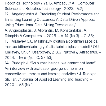
Robotics Technology / Ya. B. Ampadu // AI, Computer
Science and Robotics Technology.– 2023. –V.2;
12. Angeioplastis A. Predicting Student Performance and
Enhancing Learning Outcomes: A Data-Driven Approach
Using Educational Data Mining Techniques /
A. Angeioplastis, J. Aliprantis, M. Konstantakis, A.
Tsimpiris // Computers. – 2025. – V. 14 (№ 3). – С. 83;
13. Mallayev O.U. Mashinaviy o‘qitish algoritmlari asosida
maktab bitiruvhilarining yo‘nalishlarini aniqlash modeli / O.U.
Mallayev, Sh.Sh. Usarboyev, Z.B.Q. Nurova // Alfraganus. –
2024. – № 6 (6). – С. 57-63;
14. Rudolph J. “As human beings, we cannot not learn”.
An interview with professor george siemens on
connectivism, moocs and learning analytics / J. Rudolph,
Sh. Tan. // Journal of Applied Learning and Teaching. –
2020. – V.3 (№ 1).