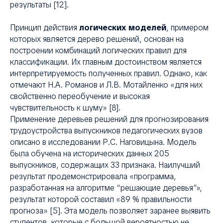
результаты [12].
Принцип действия
логических моделей
, примером
которых является дерево решений, основан на
построении комбинаций логических правил для
классификации. Их главным достоинством является
интерпретируемость полученных правил. Однако, как
отмечают Н.А. Романов и Л.В. Мотайленко «для них
свойственно переобучение и высокая
чувствительность к шуму» [8].
Применение деревьев решений для прогнозирования
трудоустройства выпускников педагогических вузов
описано в исследовании Р.С. Наговицына. Модель
была обучена на исторических данных 205
выпускников, содержащих 33 признака. Наилучший
результат продемонстрировала «программа,
разработанная на алгоритме “решающие деревья”»,
результат которой составил «89 % правильности
прогноза» [5]. Эта модель позволяет заранее выявить
студентов, которые с большой вероятностью не