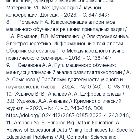
Я
инновации, культура и вызовы современности.
Материалы VIII Международной научной
конференции. Донецк, – 2023. – С. 347-349;
8. Романов Н.А. Классификация алгоритмов
машинного обучения в решении прикладных задач /
Н.А. Романов, Л.В. Мотайленко. // Электромеханика.
Электроэнергетика. Информационные технологии.
Сборник материалов 1-го Международного научно-
практического семинара. – 2018. – С. 138-141;
9. Семенова А. А. Путь машинного обучения:
междисциплинарный анализ развития технологий / А.
А. Семенова // Проблемы деятельности ученого и
научных коллективов. – 2024. – №10 (40). – С. 98-110;
10. Худяков В. В., Ананьев А. А. Цифровые следы /
В.В. Худяков, А.А. Ананьев // Криминологический
журнал. – 2023. – № 4. – С. 243–246. DOI:
https://doi.org/10.24412/2687-0185-2023-4-243-246;
11. Ampadu Ya. B. Handling Big Data in Education: A
Review of Educational Data Mining Techniques for Specific
Educational Problems // AI, Computer Science and