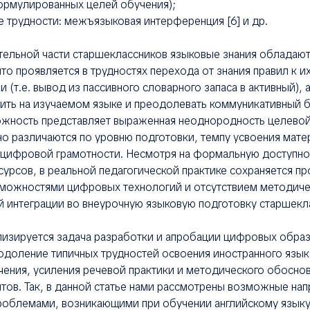
ормулированных целей обучения);
трудности: межъязыковая интерференция [6] и др.
ительной части старшеклассников языковые знания облада
то проявляется в трудностях перехода от знания правил к и
 (т.е. вывод из пассивного словарного запаса в активный), 
ть на изучаемом языке и преодолевать коммуникативный ба
жность представляет выраженная неоднородность целевой
о различаются по уровню подготовки, темпу усвоения мате
 цифровой грамотности. Несмотря на формальную доступно
урсов, в реальной педагогической практике сохраняется 
можностями цифровых технологий и отсутствием методиче
 интеграции во внеурочную языковую подготовку старшекл
ализируется задача разработки и апробации цифровых обра
одоление типичных трудностей освоения иностранного языка
ения, усиления речевой практики и методического обосно
ов. Так, в данной статье нами рассмотрены возможные на
проблемами, возникающими при обучении английскому язык