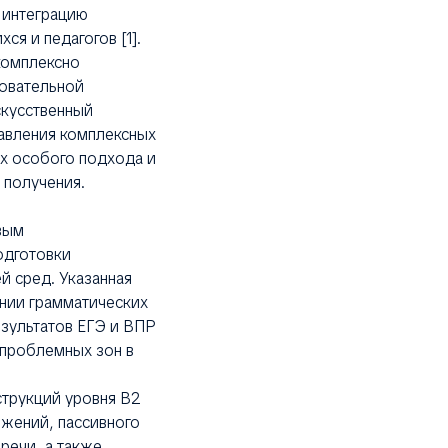
 интеграцию
я и педагогов [1].
комплексно
зовательной
скусственный
тавления комплексных
х особого подхода и
 получения.
вым
одготовки
й сред. Указанная
ении грамматических
езультатов ЕГЭ и ВПР
 проблемных зон в
струкций уровня B2
ожений, пассивного
речи, а также