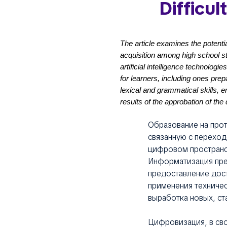
Difficul
The article examines the potentia
acquisition among high school stu
artificial intelligence technologi
for learners, including ones prepar
lexical and grammatical skills, 
results of the approbation of the 
Образование на про
связанную с перехо
цифровом пространс
Информатизация пре
предоставление дост
применения техничес
выработка новых, с
Цифровизация, в св