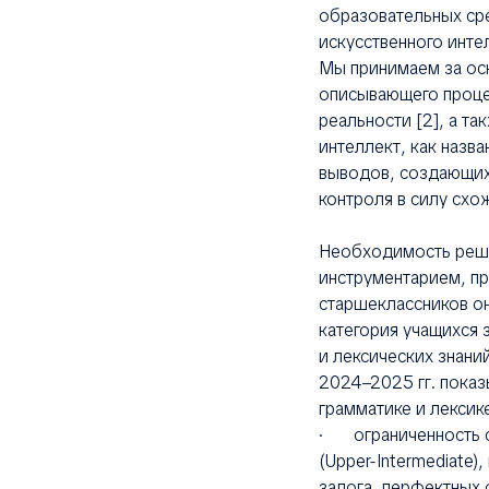
образовательных ср
искусственного инте
Мы принимаем за ос
описывающего проце
реальности [2], а т
интеллект, как назв
выводов, создающих
контроля в силу схо
Необходимость реше
инструментарием, пр
старшеклассников он
категория учащихся 
и лексических знани
2024–2025 гг. показ
грамматике и лексике
· ограниченность ср
(Upper-Intermediate
залога, перфектных 