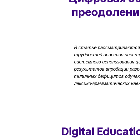
преодолени
В статье рассматриваются 
трудностей освоения иностр
системного использования ц
результатов апробации разр
типичных дефицитов обучаю
лексико-грамматических навы
Digital Educat