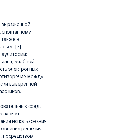
ют выраженной
х спонтанному
а также в
рьер [7].
 аудитории:
риала, учебной
сть электронных
противоречие между
ски выверенной
ассников.
зовательных сред,
 за счет
вания использования
правления решения
у, посредством