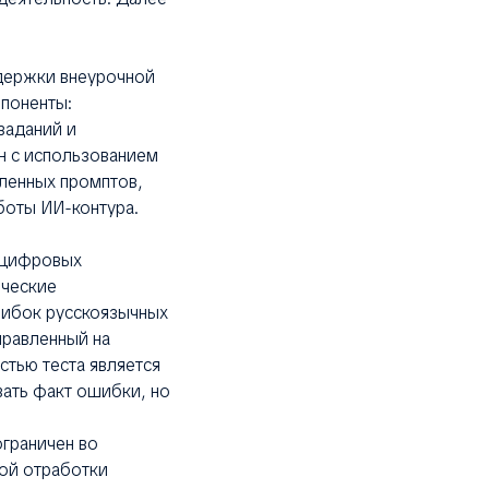
держки внеурочной
поненты:
заданий и
н с использованием
вленных промптов,
боты ИИ-контура.
 цифровых
ические
ибок русскоязычных
правленный на
стью теста является
вать факт ошибки, но
ограничен во
ой отработки