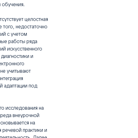
 обучения.
сутствует целостная
е того, недостаточно
ий с учетом
ные работы ряда
гий искусственного
 диагностики и
ектронного
 не учитывают
интеграция
й адаптации под
го исследования на
среда внеурочной
сновывается на
 речевой практики и
деятельность. Далее