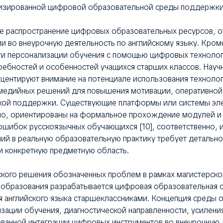
изированной цифровой образовательной среды поддержки
е распространение цифровых образовательных ресурсов, от
ии во внеурочную деятельность по английскому языку. Кром
и персонализации обучения с помощью цифровых технолог
ребностей и особенностей учащихся старших классов. Науч
 акцентируют внимание на потенциале использования техноло
имедийных решений для повышения мотивации, оперативной
кой поддержки. Существующие платформы или системы эл
ило, ориентированы на формальное прохождение модулей и
шибок русскоязычных обучающихся [10], соответственно, 
ий в реальную образовательную практику требует детально
и конкретную предметную область.
ского решения обозначенных проблем в рамках магистерско
образования разрабатывается цифровая образовательная 
 английского языка старшеклассниками. Концепция среды о
зации обучения, диагностической направленности, усиления
ванной интеграции цифровых инструментов во внеурочную 