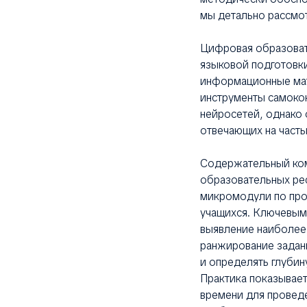
мы детально рассмо
Цифровая образоват
языковой подготовк
информационные мат
инструменты самоко
нейросетей, однако 
отвечающих на часты
Содержательный ко
образовательных ре
микромодули по пр
учащихся. Ключевым 
выявление наиболее 
ранжирование задани
и определять глуби
Практика показывает
времени для провед