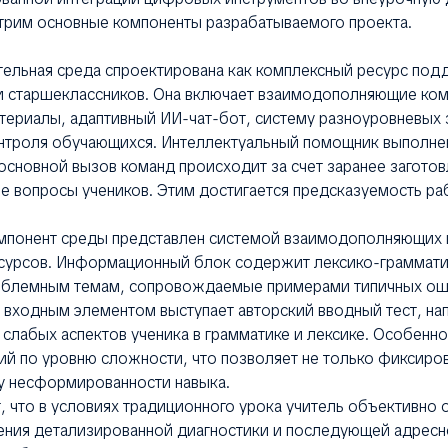
трим основные компоненты разрабатываемого проекта.
ельная среда спроектирована как комплексный ресурс под
и старшеклассников. Она включает взаимодополняющие ком
ериалы, адаптивный ИИ-чат-бот, систему разноуровневых 
нтроля обучающихся. Интеллектуальный помощник выполне
основной вызов команд происходит за счет заранее загото
е вопросы учеников. Этим достигается предсказуемость ра
мпонент среды представлен системой взаимодополняющих
сурсов. Информационный блок содержит лексико-граммат
облемным темам, сопровождаемые примерами типичных ош
входным элементом выступает авторский вводный тест, на
слабых аспектов ученика в грамматике и лексике. Особенно
й по уровню сложности, что позволяет не только фиксиро
ну несформированности навыка.
, что в условиях традиционного урока учитель объективно 
ения детализированной диагностики и последующей адресн