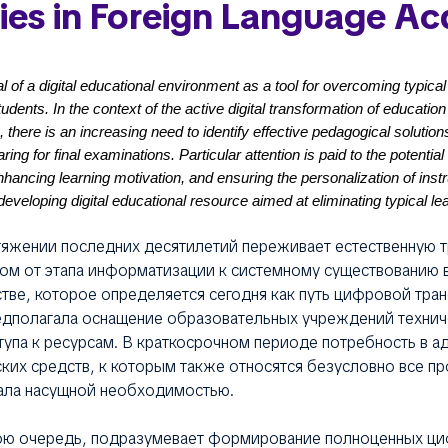
ties in Foreign Language Ac
l of a digital educational environment as a tool for overcoming typical d
dents. In the context of the active digital transformation of educatio
es, there is an increasing need to identify effective pedagogical solutio
ing for final examinations. Particular attention is paid to the potential 
enhancing learning motivation, and ensuring the personalization of ins
developing digital educational resource aimed at eliminating typical lea
тяжении последних десятилетий переживает естественную
дом от этапа информатизации к системному существованию 
тве, которое определяется сегодня как путь цифровой тра
дполагала оснащение образовательных учреждений технич
упа к ресурсам. В краткосрочном периоде потребность в а
ких средств, к которым также относятся безусловно все п
тала насущной необходимостью.
ою очередь, подразумевает формирование полноценных ц