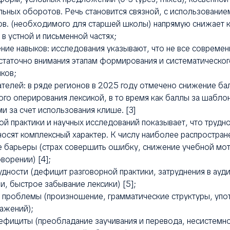
льных оборотов. Речь становится связной, с использовани
ов. (необходимого для старшей школы) напрямую снижает 
 в устной и письменной частях;
ие навыков: исследования указывают, что не все совреме
статочно внимания этапам формирования и систематическог
ков;
елей: в ряде регионов в 2025 году отмечено снижение бал
го оперирования лексикой, в то время как баллы за шабло
и за счет использования клише. [3]
ой практики и научных исследований показывает, что трудн
носят комплексный характер. К числу наиболее распростран
барьеры (страх совершить ошибку, снижение учебной мот
ворении) [4];
дности (дефицит разговорной практики, затруднения в ауд
и, быстрое забывание лексики) [5];
проблемы (произношение, грамматические структуры, упо
ажений);
ициты (преобладание заучивания и перевода, несистемнос