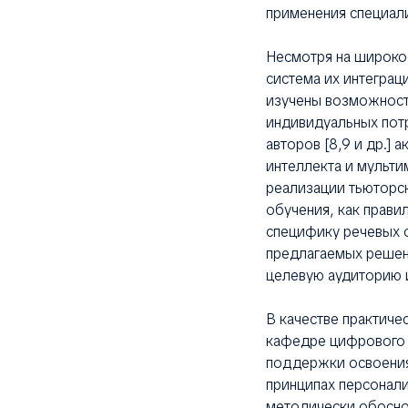
применения специал
Несмотря на широко
система их интеграц
изучены возможност
индивидуальных пот
авторов [8,9 и др.]
интеллекта и мульт
реализации тьюторс
обучения, как прав
специфику речевых о
предлагаемых решен
целевую аудиторию 
В качестве практиче
кафедре цифрового 
поддержки освоения
принципах персонали
методически обосно