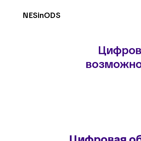
NESinODS
Цифрова
возможнос
Цифровая об