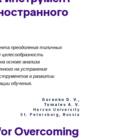
ностранного
ента преодоления типичных
я целесообразность
на основе анализа
енного на устранение
нструментов в развитии
ации обучения.
Gurenko D. V.,
Tumalev A. V.
Herzen University
St. Petersburg, Russia
 for Overcoming