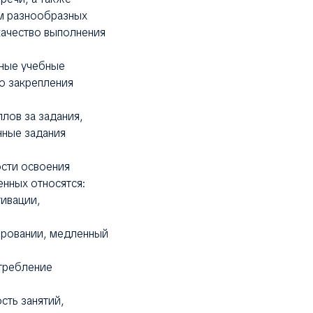
ем разнообразных
качество выполнения
нные учебные
о закрепления
лов за задания,
нные задания
ости освоения
енных относятся:
ивации,
ировании, медленный
требление
ть занятий,