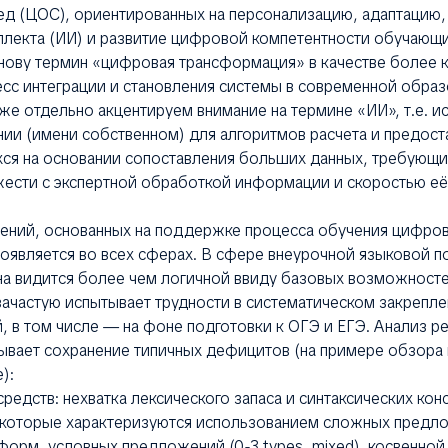
ед (ЦОС), ориентированных на персонализацию, адаптацию,
ллекта (ИИ) и развитие цифровой компетентности обучающихс
нову термин «цифровая трансформация» в качестве более 
сс интеграции и становления системы в современной обра
акже отдельно акцентируем внимание на термине «ИИ», т.е. и
ании (имени собственном) для алгоритмов расчета и предос
ся на основании сопоставления больших данных, требующи
жести с экспертной обработкой информации и скоростью её
ний, основанных на поддержке процесса обучения цифро
оявляется во всех сферах. В сфере внеурочной языковой п
а видится более чем логичной ввиду базовых возможносте
зачастую испытывает трудности в систематическом закрепл
й, в том числе — на фоне подготовки к ОГЭ и ЕГЭ. Анализ р
ывает сохранение типичных дефицитов (на примере обзора
):
едств: нехватка лексического запаса и синтаксических кон
), которые характеризуются использованием сложных предл
форм, условных предложений (0-3 types, mixed), косвенной 