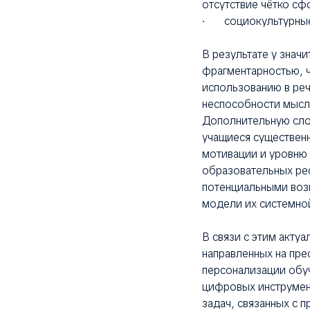
отсутствие чётко сф
· социокультурные 
В результате у знач
фрагментарностью, ч
использованию в речи
неспособности мысли
Дополнительную сло
учащиеся существенн
мотивации и уровню
образовательных рес
потенциальными воз
модели их системной
В связи с этим акту
направленных на пре
персонализации обуч
цифровых инструмент
задач, связанных с 