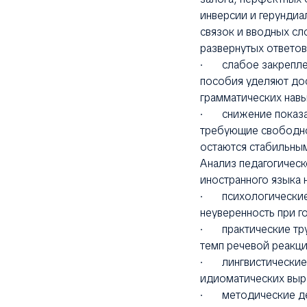
инверсии и герундиа
связок и вводных сл
развернутых ответов
· слабое закреплен
пособия уделяют до
грамматических навы
· снижение показат
требующие свободно
остаются стабильным
Анализ педагогическ
иностранного языка 
· психологические 
неуверенность при го
· практические тру
темп речевой реакци
· лингвистические 
идиоматических выр
· методические деф