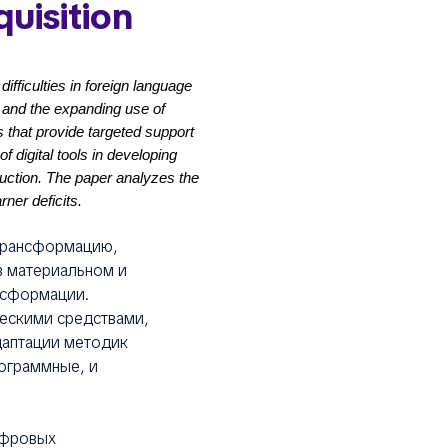
quisition
ifficulties in foreign language
n and the expanding use of
ns that provide targeted support
of digital tools in developing
truction. The paper analyzes the
rner deficits.
 трансформацию,
в материальном и
нсформации.
ескими средствами,
даптации методик
рограммные, и
ифровых