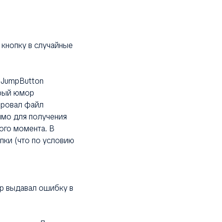
 кнопку в случайные
 JumpButton
орый юмор
ировал файл
имо для получения
ого момента. В
пки (что по условию
ор выдавал ошибку в