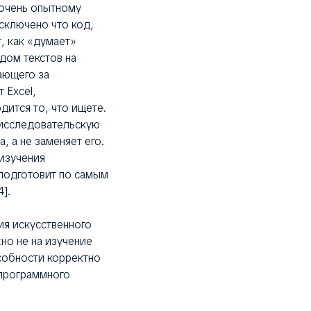
очень опытному
исключено что код,
, как «думает»
дом текстов на
ающего за
 Excel,
дится то, что ищете.
 исследовательскую
 а не заменяет его.
изучения
подготовит по самым
].
я искусственного
но не на изучение
собности корректно
 программного