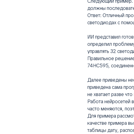
Следующий пример. З
должны последовател
Ответ: Отличный про
светодиодах с помощ
ИИ представил готов
определил проблему
управлять 32 светод
Правильное решение
74HC595, соединенн
Далее приведены не
приведена сама прог
не хватает разве что
Работа нейросетей в
часто меняются, поэ
Для примера рассмот
качестве примера вы
таблицы дату, распо