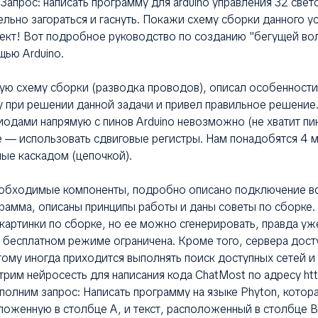
апрос: написать программу для arduino управления 32 св
ьно загораться и гаснуть. Покажи схему сборки данного ус
ект! Вот подробное руководство по созданию "бегущей вол
ью Arduino.
ую схему сборки (разводка проводов), описал особенност
 при решении данной задачи и привел правильное решение.
иодами напрямую с пинов Arduino невозможно (не хватит пин
 — использовать сдвиговые регистры. Нам понадобятся 4
ые каскадом (цепочкой).
обходимые компоненты, подробно описано подключение вс
рамма, описаны принципы работы и даны советы по сборке
 картинки по сборке, но ее можно сгенерировать, правда уж
 бесплатном режиме ограничена. Кроме того, сервера дост
тому иногда приходится выполнять поиск доступных сетей и
рим нейросесть для написания кода ChatMost по адресу http
полним запрос: Написать программу на языке Phyton, котора
ложенную в столбце А, и текст, расположенный в столбце B