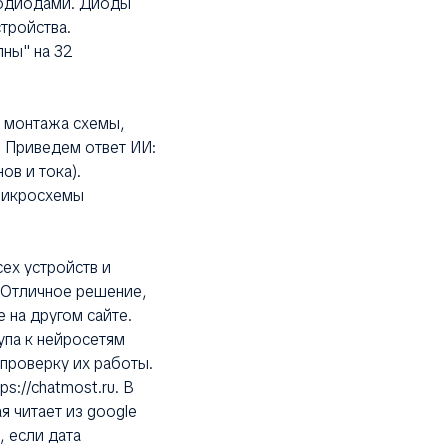
етодиодами. Диоды
тройства.
ны" на 32
и монтажа схемы,
 Приведем ответ ИИ:
ов и тока).
 микросхемы
ех устройств и
. Отличное решение,
е на другом сайте.
упа к нейросетям
 проверку их работы.
s://chatmost.ru. В
я читает из google
, если дата