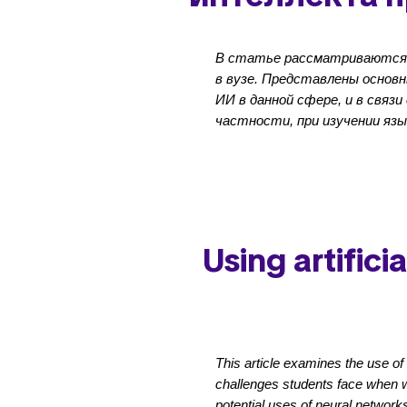
В статье рассматриваются в
в вузе. Представлены основ
ИИ в данной сфере, и в связи
частности, при изучении язы
Using artifici
This article examines the use of 
challenges students face when wr
potential uses of neural network