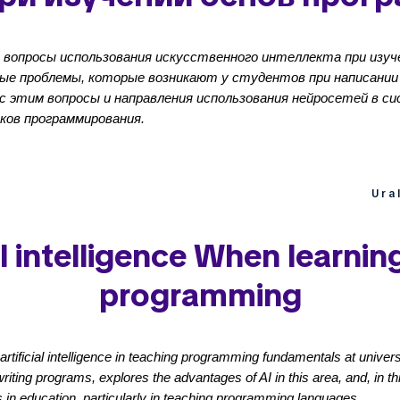
опросы использования искусственного интеллекта при изуче
ные проблемы, которые возникают у студентов при написани
 с этим вопросы и направления использования нейросетей в си
ков программирования.
Ura
al intelligence When learnin
programming
artificial intelligence in teaching programming fundamentals at univers
iting programs, explores the advantages of AI in this area, and, in th
s in education, particularly in teaching programming languages.