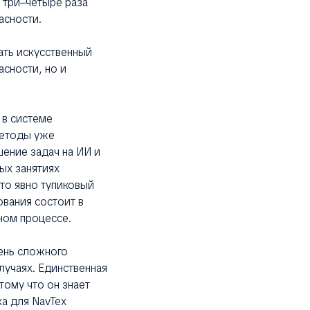
 три–четыре раза
асности.
ать искусственный
сности, но и
 в системе
методы уже
ение задач на ИИ и
ых занятиях
то явно тупиковый
ования состоит в
ном процессе.
ень сложного
учаях. Единственная
тому что он знает
а для NavTex