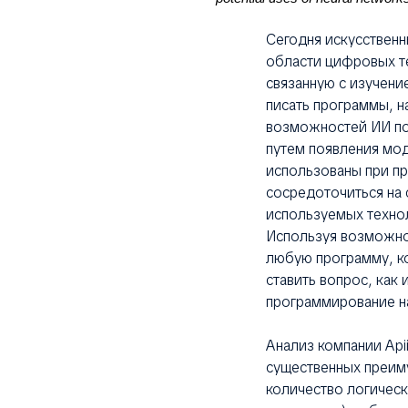
Сегодня искусственн
области цифровых те
связанную с изучени
писать программы, н
возможностей ИИ по
путем появления мод
использованы при пр
сосредоточиться на 
используемых технол
Используя возможнос
любую программу, ко
ставить вопрос, как 
программирование на
Анализ компании Api
существенных преиму
количество логическ