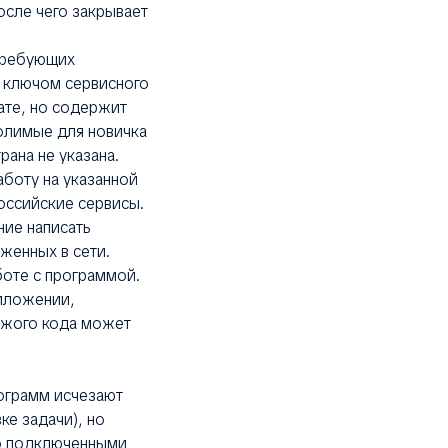
осле чего закрывает
 требующих
с ключом сервисного
ате, но содержит
долимые для новичка
рана не указана.
аботу на указанной
оссийские сервисы.
ние написать
женных в сети.
оте с программой.
иложении,
ужого кода может
рограмм исчезают
е задачи), но
о подключенными