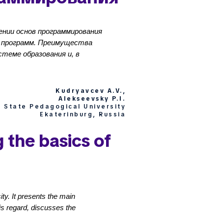
нии основ программирования
и программ. Преимущества
стеме образования и, в
Kudryavcev A.V.,
Alekseevsky P.I.
l State Pedagogical University
Ekaterinburg, Russia
g the basics of
ity. It presents the main
is regard, discusses the