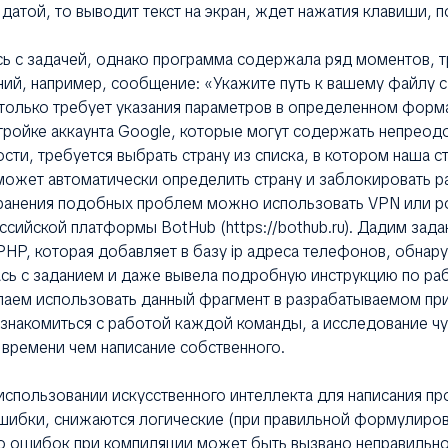
 датой, то выводит текст на экран, ждет нажатия клавиши, п
сь с задачей, однако программа содержала ряд моментов,
ий, например, сообщение: «Укажите путь к вашему файлу 
 только требует указания параметров в определенном форм
тройке аккаунта Google, которые могут содержать непрео
ости, требуется выбрать страну из списка, в котором наша ст
может автоматически определить страну и заблокировать р
транения подобных проблем можно использовать VPN или р
сийской платформы BotНub (https://bothub.ru). Дадим зада
PHP, которая добавляет в базу ip адреса телефонов, обнару
сь с заданием и даже вывела подробную инструкцию по раб
лаем использовать данный фрагмент в разрабатываемом пр
знакомиться с работой каждой команды, а исследование ч
времени чем написание собственного.
использовании искусственного интеллекта для написания п
ибки, снижаются логические (при правильной формулировк
о ошибок при компиляции может быть вызвано неправильн