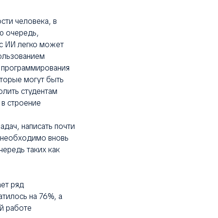
сти человека, в
ю очередь,
ас ИИ легко может
пользованием
я программирования
оторые могут быть
олить студентам
 в строение
дач, написать почти
я необходимо вновь
чередь таких как
ает ряд
тилось на 76%, а
й работе