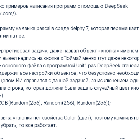
ко примеров написания программ с помощью DeepSeek
k.com/).
рамму на языке pascal в среде delphy 7, которая перемещает
тии на нее.
ерпретировал задачу, даже назвал объект «кнопка» именем
и вывел надпись на кнопке «Поймай меня» (тут даже некот
е основного файла с программой Unit1.pas DeepSeek сгенер
содержит все настройки объектов, что безусловно необход
 целом ИИ справился с данной задачей, за исключением одн
ла строка, которая должна была задать случайный цвет кно
):
 RGB(Random(256), Random(256), Random(256));
языка у кнопки нет свойства Color (цвет), поэтому компилят
 убрать, то все работает.