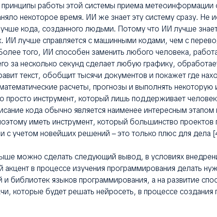
 принципы работы этой системы приема метеоинформации 
аняло некоторое время. ИИ же знает эту систему сразу. Не 
учше кода, созданного людьми. Потому что ИИ лучше знает
. ИИ лучше справляется с машинными кодами, чем с перево
Более того, ИИ способен заменить любого человека, работ
го за несколько секунд сделает любую графику, обработает
равит текст, обобщит тысячи документов и покажет где нахо
 математические расчеты, прогнозы и выполнять некоторую
то просто инструмент, который лишь поддерживает человека,
исание кода обычно является наименее интересным этапом 
поэтому иметь инструмент, который большинство проектов 
и с учетом новейших решений – это только плюс для дела [4
выше можно сделать следующий вывод, в условиях внедрени
й акцент в процессе изучения программирования делать нуж
 и библиотек языков программирования, а на развитие спо
ачи, которые будет решать нейросеть, в процессе создания