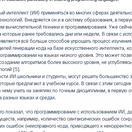
ый интеллект (ИИ) применяться во многих сферах деятельно
хнологий. Внедряется он и в систему образования, в перву
ем вычислительной техники и программирования. Уже сейч
а которые ранее требовались дни или недели. В связи с ис
является всё больше способов упрощать процесс изучени
елей генерации кода на базе искусственного интеллекта, к
ограммировании на языках низкого уровня. Это может позв
создании алгоритмов более высокого уровня, не углубляясь
огий [5].
ти ИИ школьники и студенты, могут решить большинство за
торые предлагают в учебном курсе. В связи с этим сегодн
и чему учить на занятиях по точным дисциплинам, в первую о
 разных языках и средах.
iro показал, что программирование с использованием ИИ, д
ществ, например, количество синтаксических ошибок сокра
их ошибок (неисправного кода, приводящего к некорректно