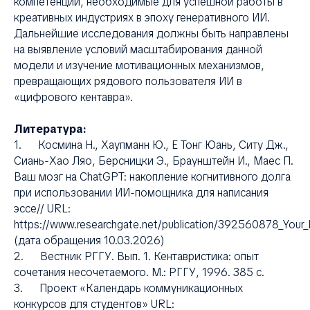
компетенции, необходимые для успешной работы в
креативных индустриях в эпоху генеративного ИИ.
Дальнейшие исследования должны быть направлены
на выявление условий масштабирования данной
модели и изучение мотивационных механизмов,
превращающих рядового пользователя ИИ в
«цифрового кентавра».
Литература:
1. Космина Н., Хаупманн Ю., Е Тонг Юань, Ситу Дж.,
Сиань-Хао Ляо, Берсницки Э., Браунштейн И., Маес П.
Ваш мозг на ChatGPT: накопление когнитивного долга
при использовании ИИ-помощника для написания
эссе// URL:
https://www.researchgate.net/publication/392560878_Your_
(дата обращения 10.03.2026)
2. Вестник РГГУ. Вып. 1. Кентавристика: опыт
сочетания несочетаемого. М.: РГГУ, 1996. 385 с.
3. Проект «Календарь коммуникационных
конкурсов для студентов» URL: